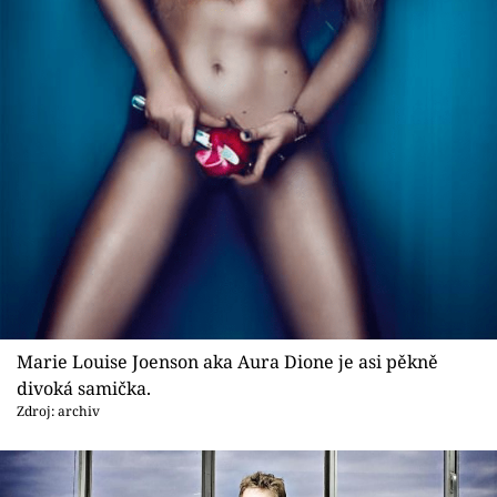
Sex a vztahy
Videa
Sledujte prima+
Přihlášení
Sledujte nás
Marie Louise Joenson aka Aura Dione je asi pěkně
divoká samička.
Zdroj: archiv