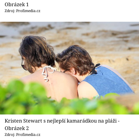
Sex a vztahy
Obrázek 1
Zdroj: Profimedia.cz
Videa
Sledujte prima+
Přihlášení
Sledujte nás
Kristen Stewart s nejlepší kamarádkou na pláži -
Obrázek 2
Zdroj: Profimedia.cz