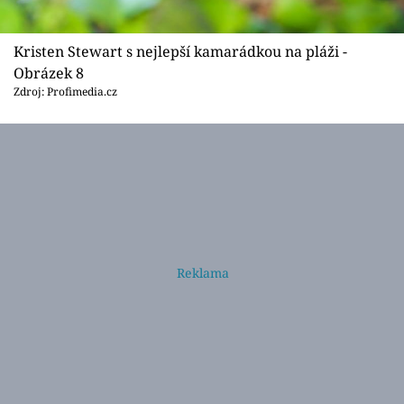
Kristen Stewart s nejlepší kamarádkou na pláži -
Obrázek 8
Zdroj: Profimedia.cz