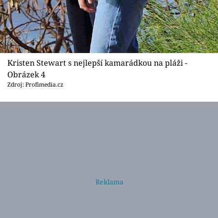
Kristen Stewart s nejlepší kamarádkou na pláži -
Obrázek 4
Zdroj: Profimedia.cz