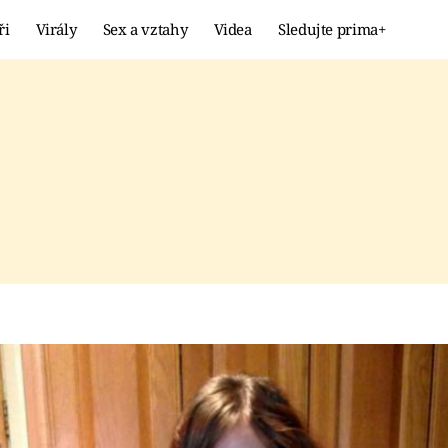
ři
Virály
Sex a vztahy
Videa
Sledujte prima+
Showbyznys
Extrém
VIRÁLY
KURIOZITY
VIDEA
KVÍZY