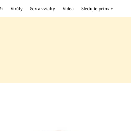
ři
Virály
Sex a vztahy
Videa
Sledujte prima+
Showbyznys
Extrém
VIRÁLY
KURIOZITY
VIDEA
KVÍZY