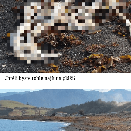
Sex a vztahy
Videa
Sledujte prima+
Přihlášení
Sledujte nás
Chtěli byste tohle najít na pláži?