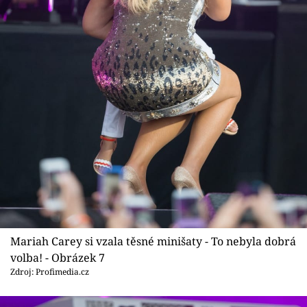
Mariah Carey si vzala těsné minišaty - To nebyla dobrá
volba! - Obrázek 7
Zdroj: Profimedia.cz