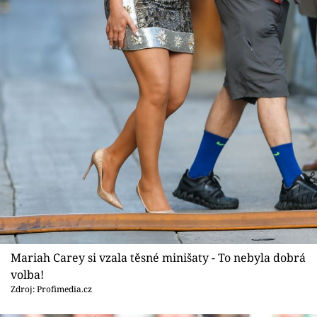
Sex a vztahy
Videa
Sledujte prima+
Přihlášení
Sledujte nás
Mariah Carey si vzala těsné minišaty - To nebyla dobrá
volba!
Zdroj: Profimedia.cz