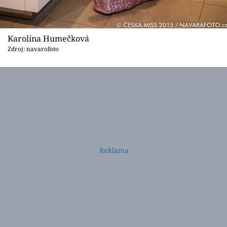
Karolína Humečková
Zdroj: navarofoto