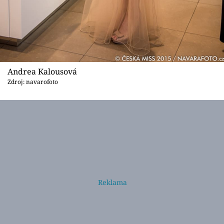
Andrea Kalousová
Zdroj: navarofoto