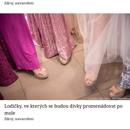
Sex a vztahy
Zdroj: navarofoto
Videa
Sledujte prima+
Přihlášení
Sledujte nás
Lodičky, ve kterých se budou dívky promenádovat po
mole
Zdroj: navarofoto