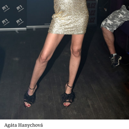
Sex a vztahy
Videa
Sledujte prima+
Přihlášení
Sledujte nás
Agáta Hanychová