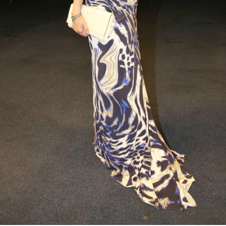
Sex a vztahy
Videa
Sledujte prima+
Přihlášení
Sledujte nás