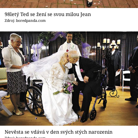
Sex a vztahy
98letý Ted se žení se svou milou Jean
Videa
Zdroj: boredpanda.com
Sledujte prima+
Přihlášení
Sledujte nás
Nevěsta se vdává v den svých stých narozenin