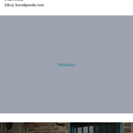
Zdroj: boredpanda.com