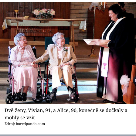
Dvě ženy, Vivian, 91, a Alice, 90, konečně se dočkaly a
mohly se vzít
Zdroj: boredpanda.com