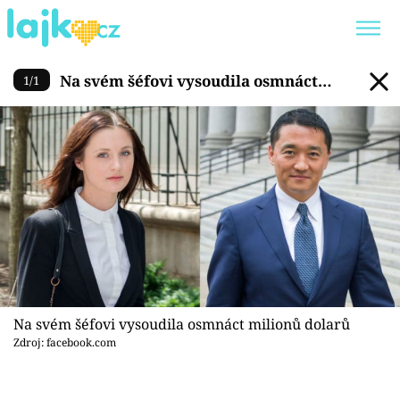
Na svém šéfovi vysoudila os
Na svém šéfovi vysoudila osmnáct
1
/
1
Trendy:
KARLOS VÉMOLA
ONLYFANS
milionů dolarů
SHOPAHOLICADEL
CLASH OF THE STARS
Témata
Showbyznys
Youtubeři
Na svém šéfovi vysoudila osmnáct milionů dolarů
Zdroj: facebook.com
Virály