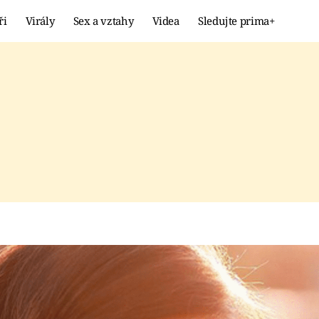
ři
Virály
Sex a vztahy
Videa
Sledujte prima+
Showbyznys
Extrém
VIRÁLY
KURIOZITY
VIDEA
KVÍZY