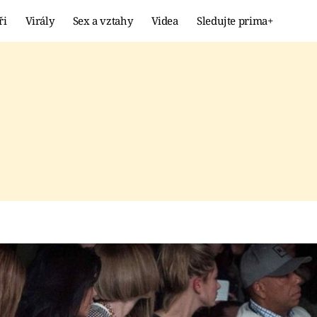
ři
Virály
Sex a vztahy
Videa
Sledujte prima+
Showbyznys
Extrém
VIRÁLY
KURIOZITY
VIDEA
KVÍZY