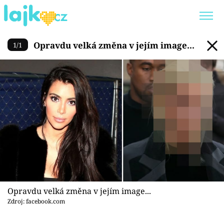
Opravdu velká změna v jejím 
Opravdu velká změna v jejím image...
1
/
1
Trendy:
KARLOS VÉMOLA
ONLYFANS
SHOPAHOLICADEL
CLASH OF THE STARS
Témata
Showbyznys
Youtubeři
Opravdu velká změna v jejím image...
Virály
Zdroj: facebook.com