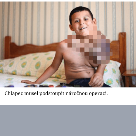
Sex a vztahy
Videa
Sledujte prima+
Přihlášení
Sledujte nás
Chlapec musel podstoupit náročnou operaci.