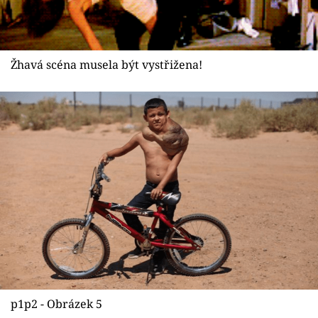
Žhavá scéna musela být vystřižena!
p1p2 - Obrázek 5