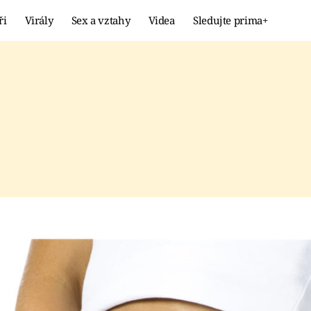
ři
Virály
Sex a vztahy
Videa
Sledujte prima+
Showbyznys
Extrém
VIRÁLY
KURIOZITY
VIDEA
KVÍZY