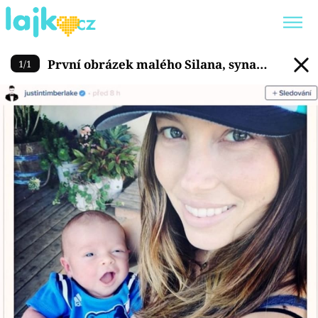
První obrázek malého Silana, 
První obrázek malého Silana, syna
1
/
1
Trendy:
KARLOS VÉMOLA
ONLYFANS
Justina Timberlaka a Jessicy Biel
SHOPAHOLICADEL
CLASH OF THE STARS
Témata
Showbyznys
Youtubeři
Virály