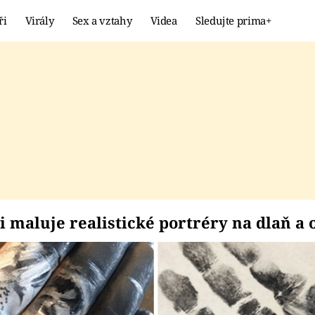
ři
Virály
Sex a vztahy
Videa
Sledujte prima+
Showbyznys
Extrém
VIRÁLY
KURIOZITY
VIDEA
KVÍZY
 si maluje realistick
i maluje realistické portréry na dlaň a o