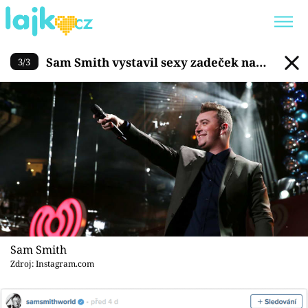
Sam Smith vystavil sexy zadeč
Sam Smith vystavil sexy zadeček na
3
/
3
Trendy:
KARLOS VÉMOLA
ONLYFANS
svých sociálních sítích
SHOPAHOLICADEL
CLASH OF THE STARS
Témata
Showbyznys
Youtubeři
Sam Smith
Zdroj: Instagram.com
Virály