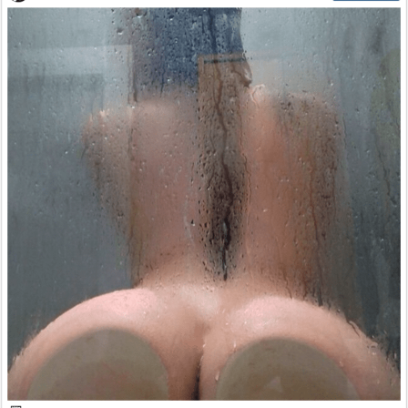
Sex a vztahy
Videa
Sledujte prima+
Přihlášení
Sledujte nás