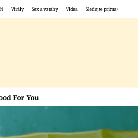
ři
Virály
Sex a vztahy
Videa
Sledujte prima+
Showbyznys
Extrém
VIRÁLY
KURIOZITY
VIDEA
KVÍZY
 Good For You
ood For You