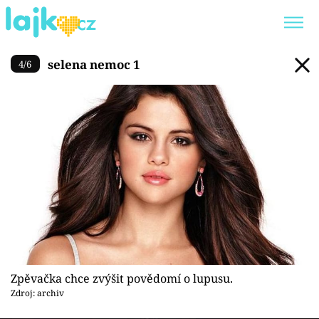
selena nemoc 1
selena nemoc 1
4
/
6
Trendy:
KARLOS VÉMOLA
ONLYFANS
SHOPAHOLICADEL
CLASH OF THE STARS
Témata
Showbyznys
Youtubeři
Zpěvačka chce zvýšit povědomí o lupusu.
Virály
Zdroj: archiv