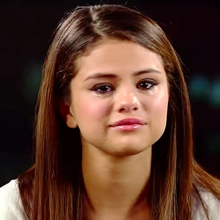
Sex a vztahy
Videa
Sledujte prima+
Přihlášení
Sledujte nás