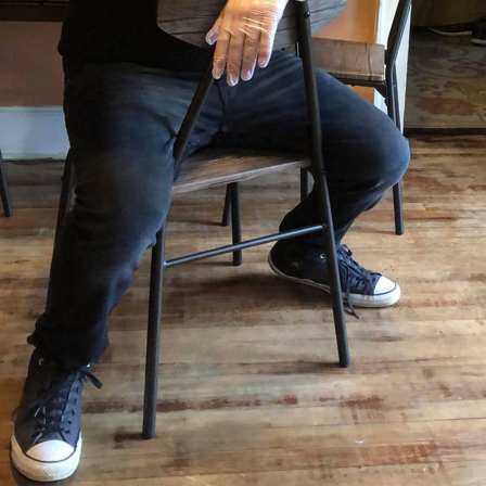
Sex a vztahy
Videa
Sledujte prima+
Přihlášení
Sledujte nás