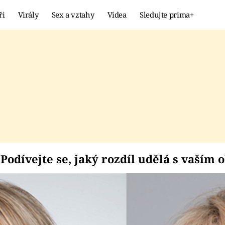
ři
Virály
Sex a vztahy
Videa
Sledujte prima+
Showbyznys
Extrém
VIRÁLY
KURIOZITY
VIDEA
KVÍZY
ní: Podívejte se, jak
 Podívejte se, jaký rozdíl udělá s vaším 
o osmi