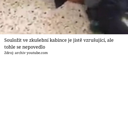
Sex a vztahy
Videa
Sledujte prima+
Souložit ve zkušební kabince je jistě vzrušující, ale
Přihlášení
tohle se nepovedlo
Zdroj: archiv youtube.com
Sledujte nás