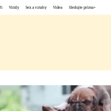
ři
Virály
Sex a vztahy
Videa
Sledujte prima+
Showbyznys
Extrém
VIRÁLY
KURIOZITY
VIDEA
KVÍZY