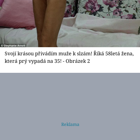
Svojí krásou přivádím muže k slzám! Říká 58letá žena,
která prý vypadá na 35! - Obrázek 2