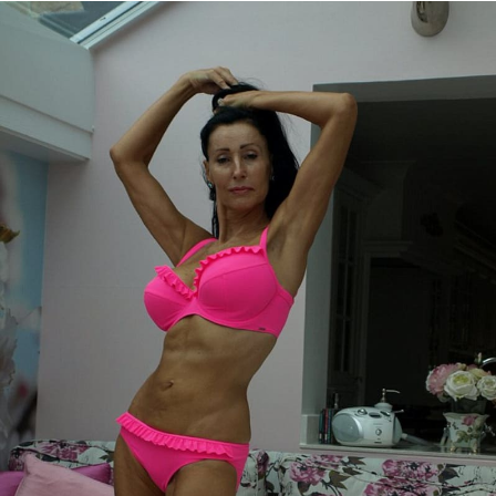
Sex a vztahy
Videa
Sledujte prima+
Přihlášení
Sledujte nás