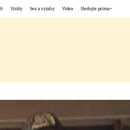
ři
Virály
Sex a vztahy
Videa
Sledujte prima+
Showbyznys
Extrém
VIRÁLY
KURIOZITY
VIDEA
KVÍZY
!