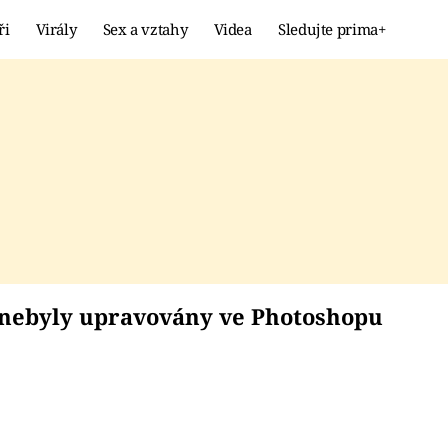
ři
Virály
Sex a vztahy
Videa
Sledujte prima+
Showbyznys
Extrém
VIRÁLY
KURIOZITY
VIDEA
KVÍZY
žně nebyly upravová
 nebyly upravovány ve Photoshopu