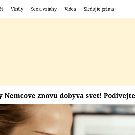
ři
Virály
Sex a vztahy
Videa
Sledujte prima+
Showbyznys
Extrém
VIRÁLY
KURIOZITY
VIDEA
KVÍZY
etry Nemcove znovu do
 Nemcove znovu dobyva svet! Podivejte 
m