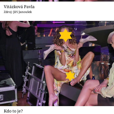
Sex a vztahy
Vitázková Pavla
Zdroj: Jiří Janoušek
Videa
Sledujte prima+
Přihlášení
Sledujte nás
Kdo to je?