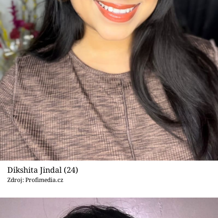
Sex a vztahy
Videa
Sledujte prima+
Přihlášení
Sledujte nás
Dikshita Jindal (24)
Zdroj: Profimedia.cz