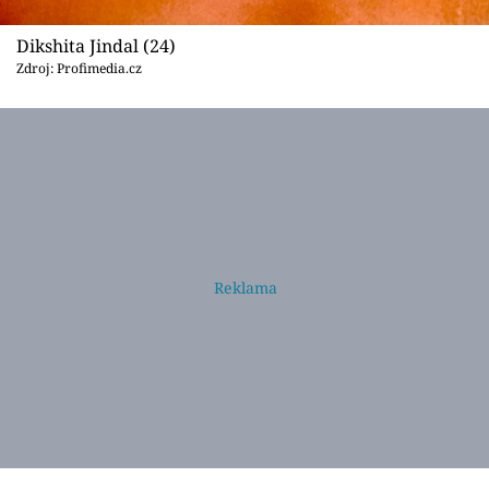
Dikshita Jindal (24)
Zdroj: Profimedia.cz