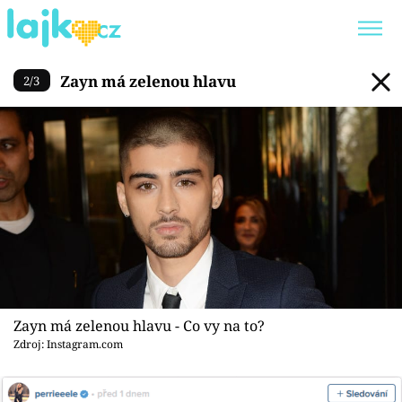
Zayn má zelenou hlavu
Zayn má zelenou hlavu
2
/
3
Trendy:
KARLOS VÉMOLA
ONLYFANS
SHOPAHOLICADEL
CLASH OF THE STARS
Témata
Showbyznys
Youtubeři
Zayn má zelenou hlavu - Co vy na to?
Zdroj: Instagram.com
Virály