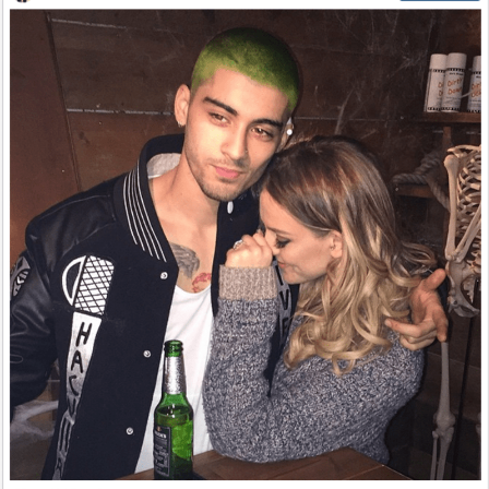
Sex a vztahy
Videa
Sledujte prima+
Přihlášení
Sledujte nás