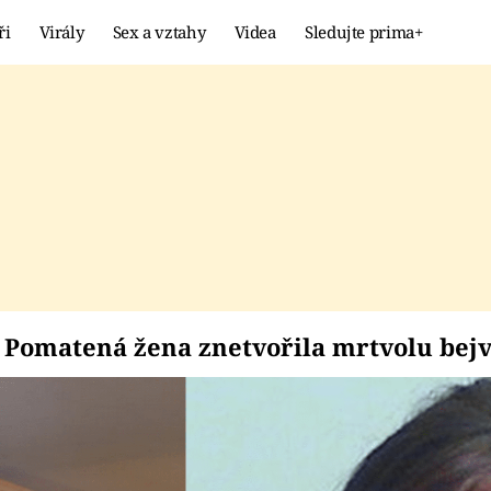
ři
Virály
Sex a vztahy
Videa
Sledujte prima+
Showbyznys
Extrém
VIRÁLY
KURIOZITY
VIDEA
KVÍZY
: Pomatená žena zne
omatená žena znetvořila mrtvolu bejv