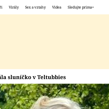
ři
Virály
Sex a vztahy
Videa
Sledujte prima+
Showbyznys
Extrém
VIRÁLY
KURIOZITY
VIDEA
KVÍZY
ahrála sluníčko v Tel
ála sluníčko v Teltubbies