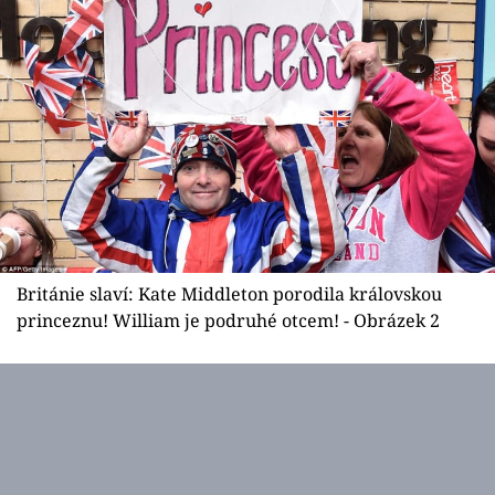
Sex a vztahy
Videa
Sledujte prima+
Přihlášení
Sledujte nás
Británie slaví: Kate Middleton porodila královskou
princeznu! William je podruhé otcem! - Obrázek 2