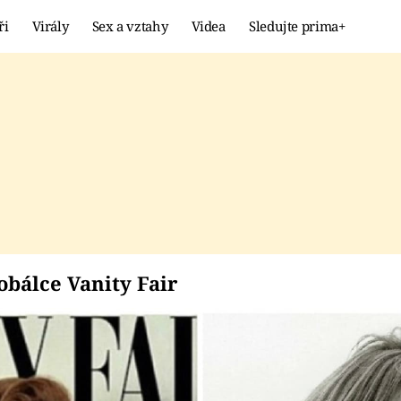
ři
Virály
Sex a vztahy
Videa
Sledujte prima+
Showbyznys
Extrém
VIRÁLY
KURIOZITY
VIDEA
KVÍZY
 na obálce Vanity Fair
obálce Vanity Fair