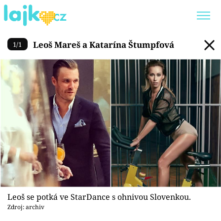
Leoš Mareš a Katarína Štump
Leoš Mareš a Katarína Štumpfová
1
/
1
Trendy:
KARLOS VÉMOLA
ONLYFANS
SHOPAHOLICADEL
CLASH OF THE STARS
Témata
Showbyznys
Youtubeři
Leoš se potká ve StarDance s ohnivou Slovenkou.
Virály
Zdroj: archiv