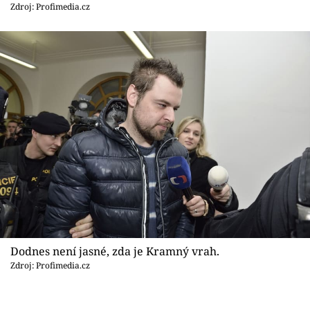
Sex a vztahy
Zdroj: Profimedia.cz
Videa
Sledujte prima+
Přihlášení
Sledujte nás
Dodnes není jasné, zda je Kramný vrah.
Zdroj: Profimedia.cz