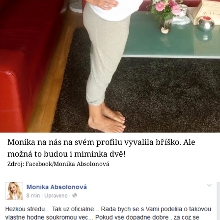
Sex a vztahy
Videa
Sledujte prima+
Přihlášení
Sledujte nás
Monika na nás na svém profilu vyvalila bříško. Ale
možná to budou i miminka dvě!
Zdroj: Facebook/Monika Absolonová