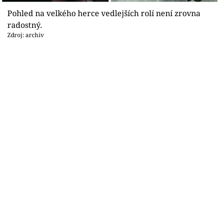
Sex a vztahy
Pohled na velkého herce vedlejších rolí není zrovna
Videa
radostný.
Zdroj: archiv
Sledujte prima+
Přihlášení
Sledujte nás