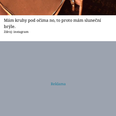
Mám kruhy pod očima no, to proto mám sluneční
brýle.
Zdroj: instagram