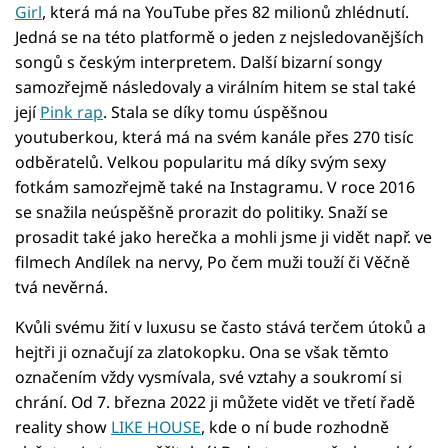
Girl
, která má na YouTube přes 82 milionů zhlédnutí.
Jedná se na této platformě o jeden z nejsledovanějších
songů s českým interpretem. Další bizarní songy
samozřejmě následovaly a virálním hitem se stal také
její
Pink rap
. Stala se díky tomu úspěšnou
youtuberkou, která má na svém kanále přes 270 tisíc
odběratelů. Velkou popularitu má díky svým sexy
fotkám samozřejmě také na Instagramu. V roce 2016
se snažila neúspěšně prorazit do politiky. Snaží se
prosadit také jako herečka a mohli jsme ji vidět např. ve
filmech Andílek na nervy, Po čem muži touží či Věčně
tvá nevěrná.
Kvůli svému žití v luxusu se často stává terčem útoků a
hejtři ji označují za zlatokopku. Ona se však těmto
označením vždy vysmívala, své vztahy a soukromí si
chrání. Od 7. března 2022 ji můžete vidět ve třetí řadě
reality show
LIKE HOUSE
, kde o ní bude rozhodně