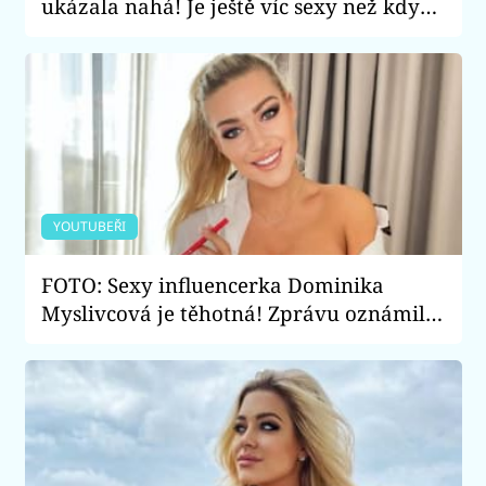
ukázala nahá! Je ještě víc sexy než kdy
předtím?
YOUTUBEŘI
FOTO: Sexy influencerka Dominika
Myslivcová je těhotná! Zprávu oznámila
provokativním způsobem