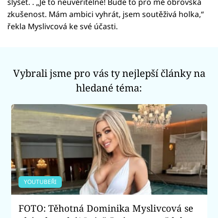
slyšet. . „Je to neuvěřitelné! Bude to pro mě obrovská
zkušenost. Mám ambici vyhrát, jsem soutěživá holka,“
řekla Myslivcová ke své účasti.
Vybrali jsme pro vás ty nejlepší články na
hledané téma:
YOUTUBEŘI
FOTO: Těhotná Dominika Myslivcová se