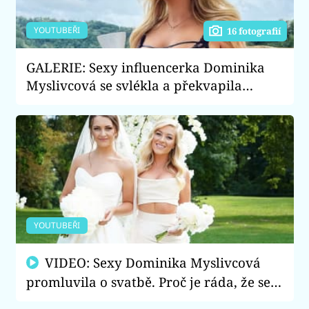
YOUTUBEŘI
16 fotografií
GALERIE: Sexy influencerka Dominika
Myslivcová se svlékla a překvapila
žhavou fotkou! Co všechno ukázala?
YOUTUBEŘI
VIDEO: Sexy Dominika Myslivcová
promluvila o svatbě. Proč je ráda, že se
mladší sestra vdala první?