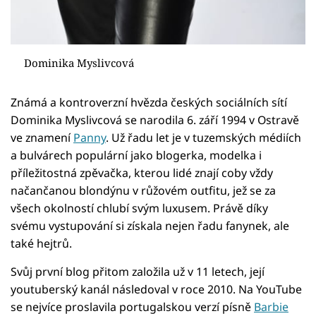
Dominika Myslivcová
Známá a kontroverzní hvězda českých sociálních sítí
Dominika Myslivcová se narodila 6. září 1994 v Ostravě
ve znamení
Panny
. Už řadu let je v tuzemských médiích
a bulvárech populární jako blogerka, modelka i
příležitostná zpěvačka, kterou lidé znají coby vždy
načančanou blondýnu v růžovém outfitu, jež se za
všech okolností chlubí svým luxusem. Právě díky
svému vystupování si získala nejen řadu fanynek, ale
také hejtrů.
Svůj první blog přitom založila už v 11 letech, její
youtuberský kanál následoval v roce 2010. Na YouTube
se nejvíce proslavila portugalskou verzí písně
Barbie