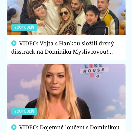
YOUTUBEŘI
VIDEO: Vojta s Hankou složili drsný
disstrack na Dominiku Myslivcovou!
Z čeho ji obviňují?
YOUTUBEŘI
VIDEO: Dojemné loučení s Dominikou