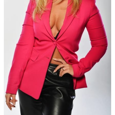
Sex a vztahy
Videa
Sledujte prima+
Přihlášení
Sledujte nás