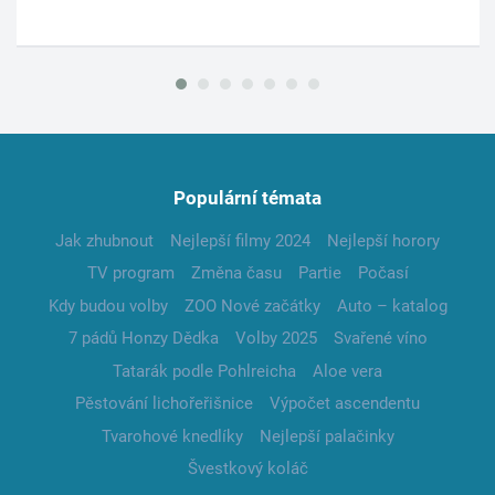
Populární témata
Jak zhubnout
Nejlepší filmy 2024
Nejlepší horory
TV program
Změna času
Partie
Počasí
Kdy budou volby
ZOO Nové začátky
Auto – katalog
7 pádů Honzy Dědka
Volby 2025
Svařené víno
Tatarák podle Pohlreicha
Aloe vera
Pěstování lichořeřišnice
Výpočet ascendentu
Tvarohové knedlíky
Nejlepší palačinky
Švestkový koláč