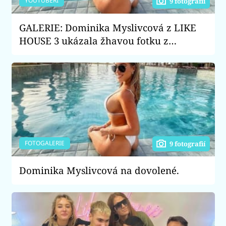
YOUTUBEŘI
9 fotografií
GALERIE: Dominika Myslivcová z LIKE
HOUSE 3 ukázala žhavou fotku z
dovolené. Co se stalo s jejími prsy?
FOTOGALERIE
9 fotografií
Dominika Myslivcová na dovolené.