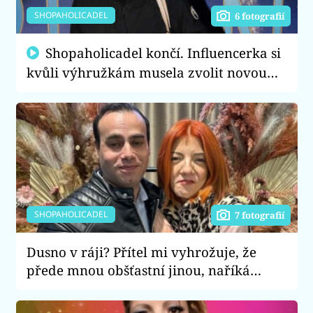
SHOPAHOLICADEL
6 fotografií
Shopaholicadel končí. Influencerka si
kvůli výhružkám musela zvolit novou
přezdívku
SHOPAHOLICADEL
7 fotografií
Dusno v ráji? Přítel mi vyhrožuje, že
přede mnou obšťastní jinou, naříká
ShopaholicAdel