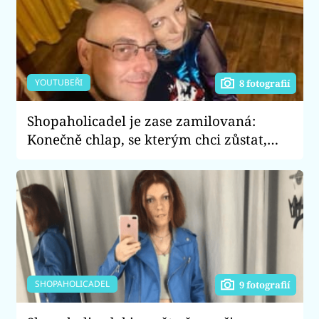
YOUTUBEŘI
8 fotografií
Shopaholicadel je zase zamilovaná:
Konečně chlap, se kterým chci zůstat,
říká
SHOPAHOLICADEL
9 fotografií