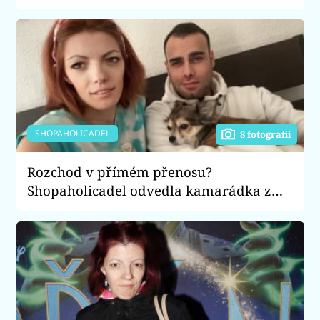
celebrita
SHOPAHOLICADEL
8 fotografií
Rozchod v přímém přenosu?
Shopaholicadel odvedla kamarádka z
bytu, Pepu nazvala krysou