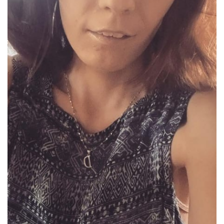
Sex a vztahy
Videa
Sledujte prima+
Přihlášení
Sledujte nás