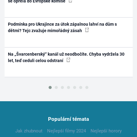
se opřela do Evropské komise
Podmínka pro Ukrajince za útok zápalnou lahví na dům s
dětmi? Tejc zvažuje mimořádný zásah
Na „Švarcenberský“ kanál už neodbočíte. Chyba vydržela 30
let, teď ceduli celou odstraní
Populární témata
Jak zhubnout
Nejlepší filmy 2024
Nejlepší horory