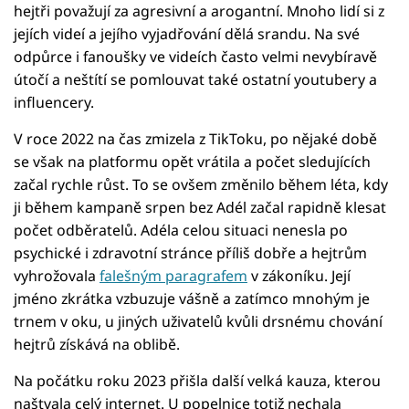
hejtři považují za agresivní a arogantní. Mnoho lidí si z
jejích videí a jejího vyjadřování dělá srandu. Na své
odpůrce i fanoušky ve videích často velmi nevybíravě
útočí a neštítí se pomlouvat také ostatní youtubery a
influencery.
V roce 2022 na čas zmizela z TikToku, po nějaké době
se však na platformu opět vrátila a počet sledujících
začal rychle růst. To se ovšem změnilo během léta, kdy
ji během kampaně srpen bez Adél začal rapidně klesat
počet odběratelů. Adéla celou situaci nenesla po
psychické i zdravotní stránce příliš dobře a hejtrům
vyhrožovala
falešným paragrafem
v zákoníku. Její
jméno zkrátka vzbuzuje vášně a zatímco mnohým je
trnem v oku, u jiných uživatelů kvůli drsnému chování
hejtrů získává na oblibě.
Na počátku roku 2023 přišla další velká kauza, kterou
naštvala celý internet. U popelnice totiž nechala