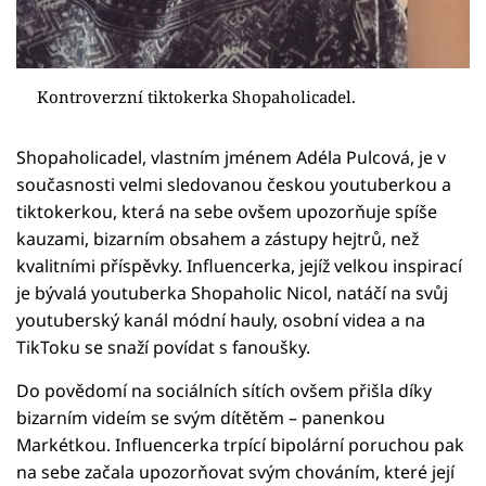
Kontroverzní tiktokerka Shopaholicadel.
Shopaholicadel, vlastním jménem Adéla Pulcová, je v
současnosti velmi sledovanou českou youtuberkou a
tiktokerkou, která na sebe ovšem upozorňuje spíše
kauzami, bizarním obsahem a zástupy hejtrů, než
kvalitními příspěvky. Influencerka, jejíž velkou inspirací
je bývalá youtuberka Shopaholic Nicol, natáčí na svůj
youtuberský kanál módní hauly, osobní videa a na
TikToku se snaží povídat s fanoušky.
Do povědomí na sociálních sítích ovšem přišla díky
bizarním videím se svým dítětěm – panenkou
Markétkou. Influencerka trpící bipolární poruchou pak
na sebe začala upozorňovat svým chováním, které její