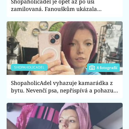
Shopaholicadel je opět až po uši
zamilovaná. Fanouškům ukázala
budoucího manžela
SHOPAHOLICADEL
8 fotografií
ShopaholicAdel vyhazuje kamarádka z
bytu. Nevenčí psa, nepřispívá a pohazuje
kalhotky