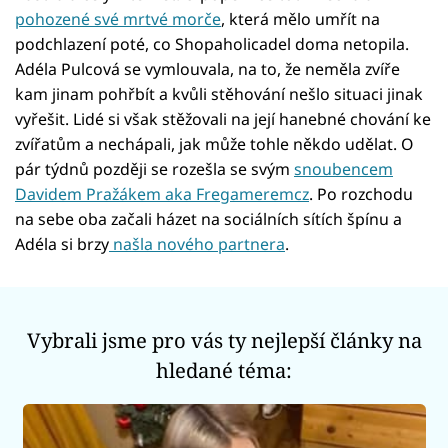
pohozené své mrtvé morče
, která mělo umřít na
podchlazení poté, co Shopaholicadel doma netopila.
Adéla Pulcová se vymlouvala, na to, že neměla zvíře
kam jinam pohřbít a kvůli stěhování nešlo situaci jinak
vyřešit. Lidé si však stěžovali na její hanebné chování ke
zvířatům a nechápali, jak může tohle někdo udělat. O
pár týdnů později se rozešla se svým
snoubencem
Davidem Pražákem aka Fregameremcz
. Po rozchodu
na sebe oba začali házet na sociálních sítích špínu a
Adéla si brzy
našla nového partnera
.
Vybrali jsme pro vás ty nejlepší články na
hledané téma: