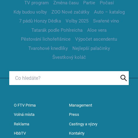
TV program
Změna času
Partie
Počasí
Kdy budou volby
ZOO Nové začátky
Auto – katalog
7 pádů Honzy Dědka
Volby 2025
Svařené víno
Tatarák podle Pohlreicha
Aloe vera
Pěstování lichořeřišnice
Výpočet ascendentu
Tvarohové knedlíky
Nejlepší palačinky
Švestkový koláč
O FTV Prima
Management
Volná místa
Press
Reklama
Castingy a výzvy
HbbTV
Kontakty