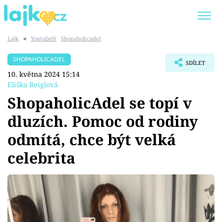
Lajk
■
Youtubeři
Shopaholicadel
Trendy:
KARLOS VÉMOLA
ONLYFANS
SHOPAHOLICADEL
SDÍLET
SHOPAHOLICADEL
CLASH OF THE STARS
10. května 2024 15:14
Eliška Reiglová
ShopaholicAdel se topí v
dluzích. Pomoc od rodiny
Témata
odmítá, chce být velká
Showbyznys
celebrita
Youtubeři
Virály