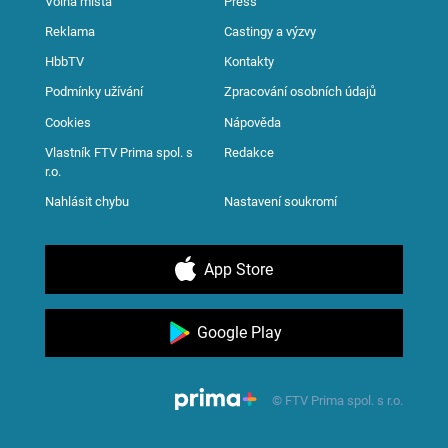
Volná místa
Press
Reklama
Castingy a výzvy
HbbTV
Kontakty
Podmínky užívání
Zpracování osobních údajů
Cookies
Nápověda
Vlastník FTV Prima spol. s
Redakce
r.o.
Nahlásit chybu
Nastavení soukromí
App Store
Google Play
© FTV Prima spol. s r.o.