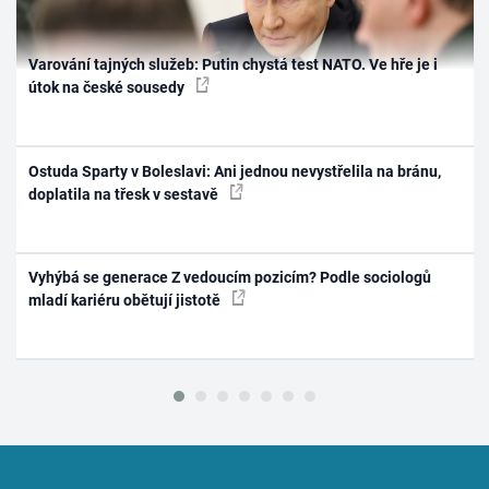
Varování tajných služeb: Putin chystá test NATO. Ve hře je i
útok na české sousedy
Ostuda Sparty v Boleslavi: Ani jednou nevystřelila na bránu,
doplatila na třesk v sestavě
Vyhýbá se generace Z vedoucím pozicím? Podle sociologů
mladí kariéru obětují jistotě