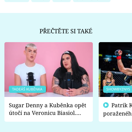
PŘEČTĚTE SI TAKÉ
TADEÁŠ KUBĚNKA
SHOWBYZNYS
Sugar Denny a Kuběnka opět
Patrik Kincl se zastal
útočí na Veronicu Biasiol.
poraženéh
Proč je podle nich falešná a
fanoušci n
lže o své nevěře?