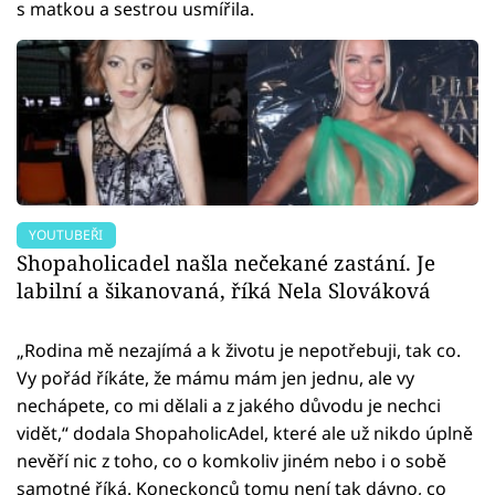
s matkou a sestrou usmířila.
YOUTUBEŘI
Shopaholicadel našla nečekané zastání. Je
labilní a šikanovaná, říká Nela Slováková
„Rodina mě nezajímá a k životu je nepotřebuji, tak co.
Vy pořád říkáte, že mámu mám jen jednu, ale vy
nechápete, co mi dělali a z jakého důvodu je nechci
vidět,“ dodala ShopaholicAdel, které ale už nikdo úplně
nevěří nic z toho, co o komkoliv jiném nebo i o sobě
samotné říká. Koneckonců tomu není tak dávno, co