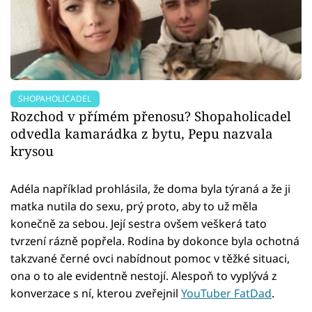
SHOPAHOLICADEL
Rozchod v přímém přenosu? Shopaholicadel
odvedla kamarádka z bytu, Pepu nazvala
krysou
Adéla například prohlásila, že doma byla týraná a že ji
matka nutila do sexu, prý proto, aby to už měla
konečně za sebou. Její sestra ovšem veškerá tato
tvrzení rázně popřela. Rodina by dokonce byla ochotná
takzvané černé ovci nabídnout pomoc v těžké situaci,
ona o to ale evidentně nestojí. Alespoň to vyplývá z
konverzace s ní, kterou zveřejnil
YouTuber FatDad
.