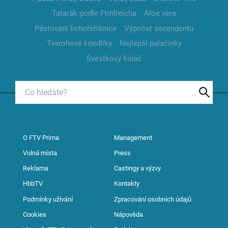
Tatarák podle Pohlreicha
Aloe vera
Pěstování lichořeřišnice
Výpočet ascendentu
Tvarohové knedlíky
Nejlepší palačinky
Švestkový koláč
O FTV Prima
Management
Volná místa
Press
Reklama
Castingy a výzvy
HbbTV
Kontakty
Podmínky užívání
Zpracování osobních údajů
Cookies
Nápověda