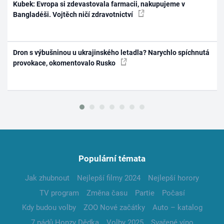
Kubek: Evropa si zdevastovala farmacii, nakupujeme v
Bangladéši. Vojtěch ničí zdravotnictví
Dron s výbušninou u ukrajinského letadla? Narychlo spíchnutá
provokace, okomentovalo Rusko
Populární témata
Jak zhubnout
Nejlepší filmy 2024
Nejlepší horory
TV program
Změna času
Partie
Počasí
Kdy budou volby
ZOO Nové začátky
Auto – katalog
7 pádů Honzy Dědka
Volby 2025
Svařené víno