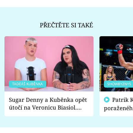
PŘEČTĚTE SI TAKÉ
TADEÁŠ KUBĚNKA
SHOWBYZNYS
Sugar Denny a Kuběnka opět
Patrik Kincl se zastal
útočí na Veronicu Biasiol.
poraženéh
Proč je podle nich falešná a
fanoušci n
lže o své nevěře?