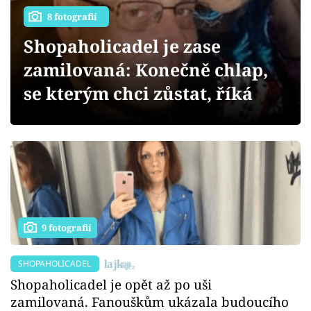
Sex a vztahy
8 fotografií
Videa
Shopaholicadel je zase
zamilovaná: Konečně chlap,
Sledujte prima+
se kterým chci zůstat, říká
Přihlášení
Sledujte nás
9 fotografií
SHOPAHOLICADEL
Shopaholicadel je opět až po uši
zamilovaná. Fanouškům ukázala budoucího