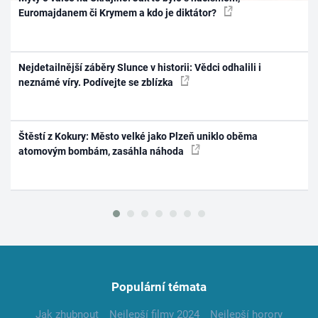
Euromajdanem či Krymem a kdo je diktátor?
Nejdetailnější záběry Slunce v historii: Vědci odhalili i
neznámé víry. Podívejte se zblízka
Štěstí z Kokury: Město velké jako Plzeň uniklo oběma
atomovým bombám, zasáhla náhoda
Populární témata
Jak zhubnout
Nejlepší filmy 2024
Nejlepší horory