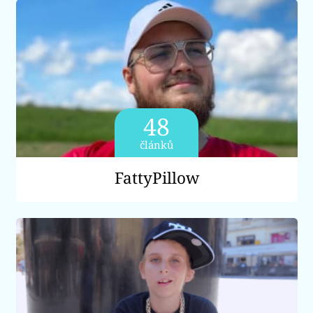
Sex a vztahy
Videa
Sledujte prima+
Přihlášení
48
článků
Sledujte nás
FattyPillow