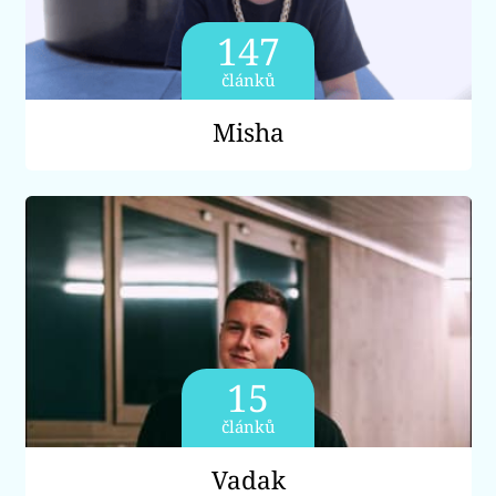
147
článků
Misha
15
článků
Vadak