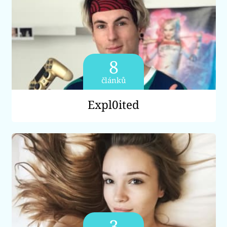
8
článků
Expl0ited
3