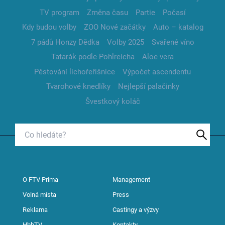
TV program
Změna času
Partie
Počasí
Kdy budou volby
ZOO Nové začátky
Auto – katalog
7 pádů Honzy Dědka
Volby 2025
Svařené víno
Tatarák podle Pohlreicha
Aloe vera
Pěstování lichořeřišnice
Výpočet ascendentu
Tvarohové knedlíky
Nejlepší palačinky
Švestkový koláč
O FTV Prima
Management
Volná místa
Press
Reklama
Castingy a výzvy
HbbTV
Kontakty