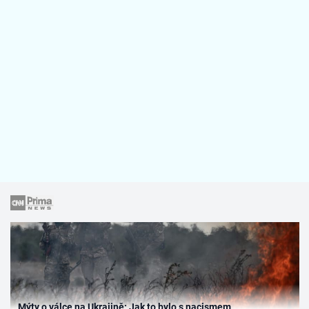
Mýty o válce na Ukrajině: Jak to bylo s nacismem,