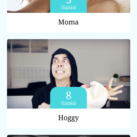
článků
Moma
8
článků
Hoggy