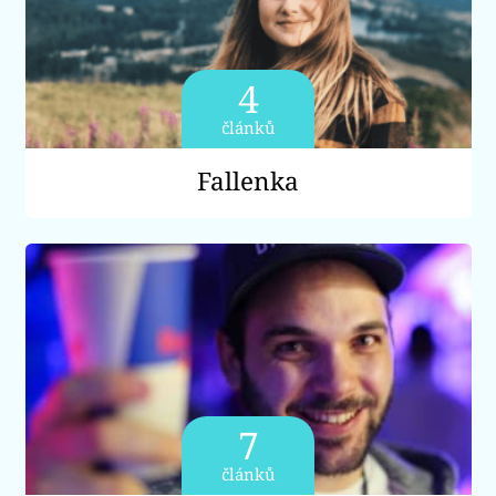
4
článků
Fallenka
7
článků