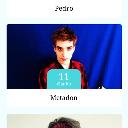
Pedro
11
článků
Metadon