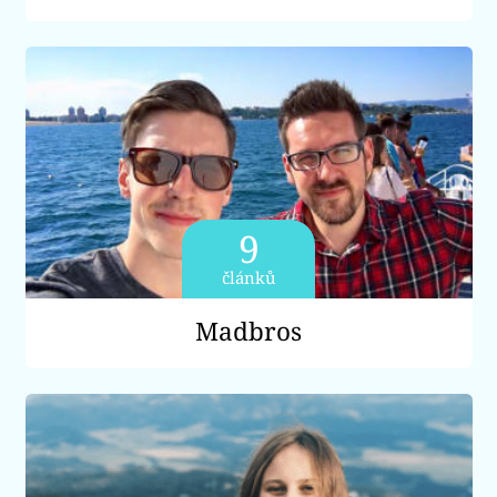
9
článků
Madbros