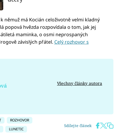
t, k němuž má Kocián celoživotně velmi kladný
lá popová hvězda rozpovídala o tom, jak jej
sátiletá maminka, o osmi neprospaných
drogově závislých přátel.
Celý rozhovor s
Všechny články autora
ová
T
ROZHOVOR
Sdílejte článek
LUNETIC