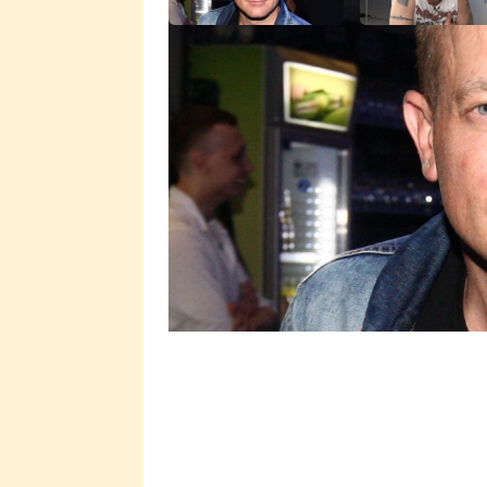
Martin Kocián měl před sebou z
skupině Lunetic, jíž byl součástí,
ale vybral zcela jinou cestu a pro
více než hudbou se proslavil s
opět snaží dostat na vrchol pros
rozhovoru pro web Prima Ženy pro
mamince i zaměstnáních, která v