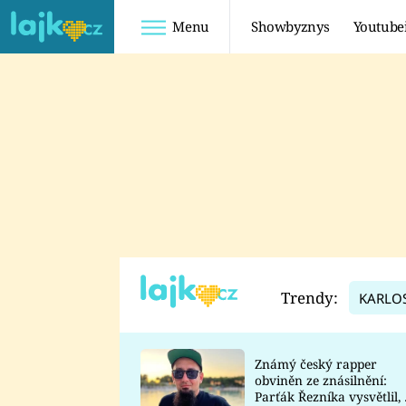
Menu
Showbyznys
Youtube
Youtuberky
Youtubeři
SHOPAHOLICADEL
FATTYPILLOW
ANNA ŠULC
FREESCOOT
SUGAR DENNY
ADAM KAJUMI
LADUŠKA
TADEÁŠ KUBĚNKA
DOMINIKA
DATEL
Trendy:
KARLO
MYSLIVCOVÁ
Známý český rapper
obviněn ze znásilnění:
Parťák Řezníka vysvětlil, 