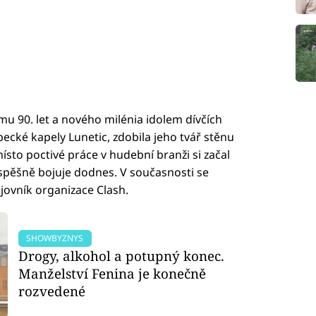
mu 90. let a nového milénia idolem dívčích
pecké kapely Lunetic, zdobila jeho tvář stěnu
ísto poctivé práce v hudební branži si začal
úspěšně bojuje dodnes. V současnosti se
jovník organizace Clash.
SHOWBYZNYS
Drogy, alkohol a potupný konec.
Manželství Fenina je konečně
rozvedené