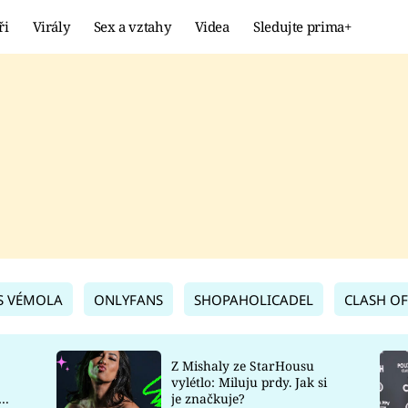
ři
Virály
Sex a vztahy
Videa
Sledujte prima+
Showbyznys
Extrém
VIRÁLY
KURIOZITY
VIDEA
KVÍZY
S VÉMOLA
ONLYFANS
SHOPAHOLICADEL
CLASH OF
Z Mishaly ze StarHousu
vylétlo: Miluju prdy. Jak si
co
je značkuje?