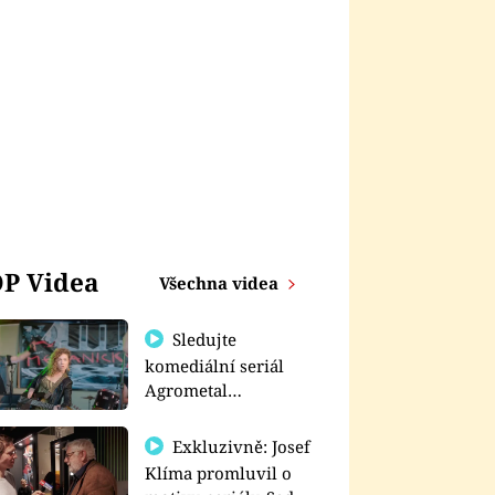
P Videa
Všechna videa
Sledujte
komediální seriál
Agrometal
exkluzivně na
prima+
Exkluzivně: Josef
Klíma promluvil o