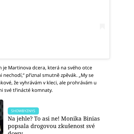
m je Martinova dcera, která na svého otce
i nechodí,“ přiznal smutně zpěvák. „My se
akové, že vyhrávám v kleci, ale prohrávám u
íni své třinácté komnaty.
SHOWBYZNYS
Na jehle? To asi ne! Monika Binias
popsala drogovou zkušenost své
dcery