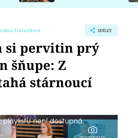
rolína Trávníčková
SDÍLET
 si pervitin prý
en šňupe: Z
tahá stárnoucí
playlistu není dostupná.
20 FOTOGRAFIÍ