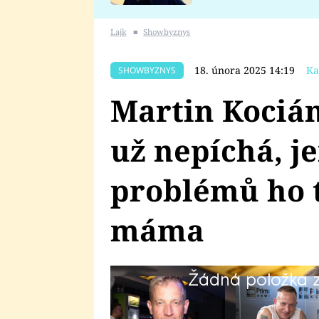
se v Plzni stalo
Lajk
■
Showbyznys
18. února 2025 14:19
Ka
SHOWBYZNYS
Martin Kocián
už nepíchá, j
problémů ho 
máma
Žádná položka z 