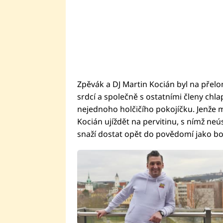
Zpěvák a DJ Martin Kocián byl na přelo
srdcí a společně s ostatními členy chla
nejednoho holčičího pokojíčku. Jenže m
Kocián ujíždět na pervitinu, s nímž ne
snaží dostat opět do povědomí jako bo