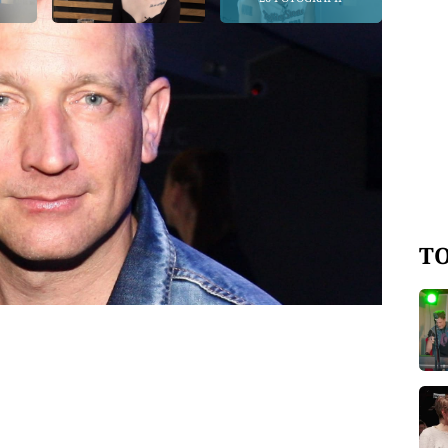
ářnou budoucnost. Díky hudební
 měl slávu, peníze i přízeň žen. On si
padl závislosti na ilegálních látkách a
vými drogovými eskapádami. Dnes se
třednictvím organizace Clash. V
mluvil o pervitinu, dceři, své
ystřídal.
TO