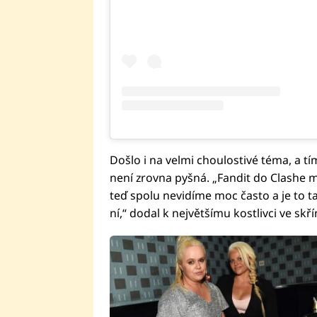
Došlo i na velmi choulostivé téma, a tí
není zrovna pyšná. „Fandit do Clashe m
teď spolu nevidíme moc často a je to t
ní,“ dodal k největšímu kostlivci ve skř