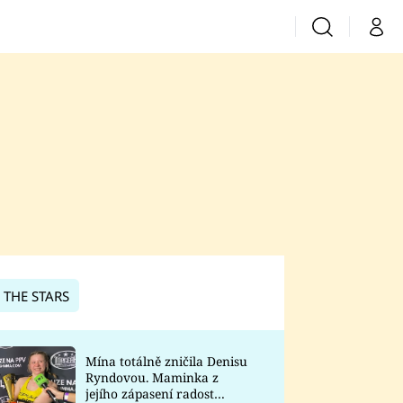
Vyhledávání
Můj 
Prima+
CNN Prima News
Prima Fresh
Prima Living
Prima Zoom
 THE STARS
Prima Lajk
Mína totálně zničila Denisu
Ryndovou. Maminka z
Sledujte nás
jejího zápasení radost