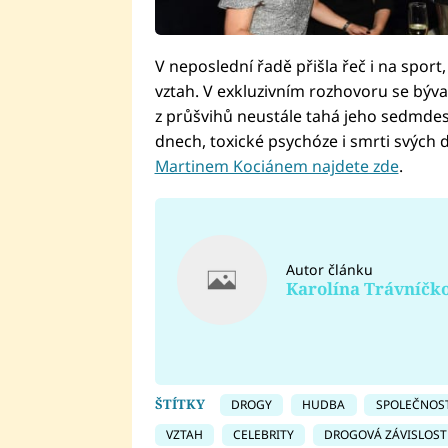
V neposlední řadě přišla řeč i na spor
vztah. V exkluzivním rozhovoru se býva
z průšvihů neustále tahá jeho sedmde
dnech, toxické psychóze i smrti svých 
Martinem Kociánem najdete zde
.
Autor článku
Karolína Trávníčk
ŠTÍTKY
DROGY
HUDBA
SPOLEČNOS
VZTAH
CELEBRITY
DROGOVÁ ZÁVISLOST