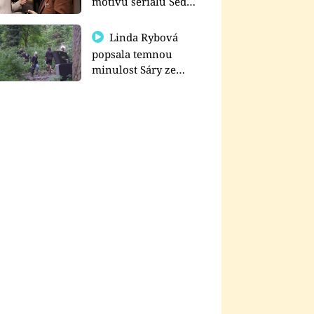
motivu seriálu Sedm
schodů k moci
Linda Rybová
popsala temnou
minulost Sáry ze
seriálu Zákony vlka