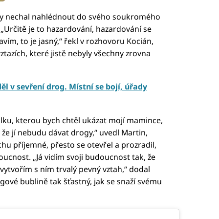
ny nechal nahlédnout do svého soukromého
 „Určitě je to hazardování, hazardování se
ím, to je jasný,“ řekl v rozhovoru Kocián,
ztazích, které jistě nebyly všechny zrovna
l v sevření drog. Místní se bojí, úřady
lku, kterou bych chtěl ukázat mojí mamince,
e jí nebudu dávat drogy,“ uvedl Martin,
hu příjemné, přesto se otevřel a prozradil,
oucnost. „Já vidím svoji budoucnost tak, že
ytvořím s ním trvalý pevný vztah,“ dodal
gové bublině tak šťastný, jak se snaží svému