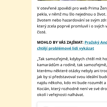
V otevřené zpovědi pro web Prima Že
pekla, v němž mu šlo nejednou o život.
životem nebo hazardování se svým zdrav
který zcela poprvé promluvil i o svých v
čisté.
MOHLO BY VÁS ZAJÍMAT:
Pražský Andě
chtějí problémové lidi vykázat
„Tak samozřejmě, kdybych chtěl mít ho
kamarádům a rodině, tak samozřejmě, ž
kterému některé otázky nebyly ani troc
jak by si představoval svou ideální bud
najdu někoho, kdo mi bude rozumět a v
Kocián, který rozhodně není ve své dro
okolí i veřejnosti nalhávat.