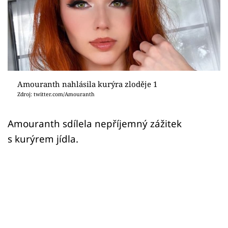
Sex a vztahy
Videa
Sledujte prima+
Přihlášení
Amouranth nahlásila kurýra zloděje 1
Zdroj: twitter.com/Amouranth
Sledujte nás
Amouranth sdílela nepříjemný zážitek
s kurýrem jídla.