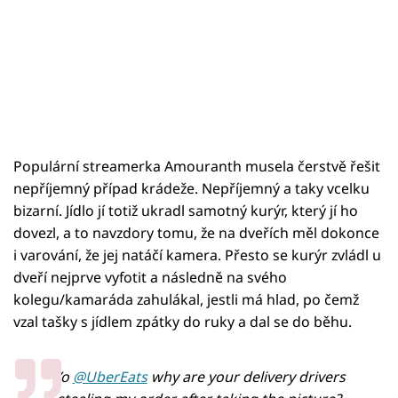
Populární streamerka Amouranth musela čerstvě řešit
nepříjemný případ krádeže. Nepříjemný a taky vcelku
bizarní. Jídlo jí totiž ukradl samotný kurýr, který jí ho
dovezl, a to navzdory tomu, že na dveřích měl dokonce
i varování, že jej natáčí kamera. Přesto se kurýr zvládl u
dveří nejprve vyfotit a následně na svého
kolegu/kamaráda zahulákal, jestli má hlad, po čemž
vzal tašky s jídlem zpátky do ruky a dal se do běhu.
Yo
@UberEats
why are your delivery drivers