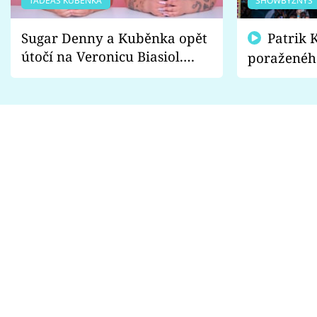
TADEÁŠ KUBĚNKA
SHOWBYZNYS
Sugar Denny a Kuběnka opět
Patrik Kincl se zastal
útočí na Veronicu Biasiol.
poraženéh
Proč je podle nich falešná a
fanoušci n
lže o své nevěře?