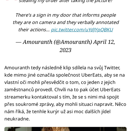
stealing my order after taking the picture?
There’s a sign in my door that informs people
they are on camera and they verbally annotated
their actions…
pic.twitter.com/uYdJYpQBKU
— Amouranth (@Amouranth)
April 12,
2023
Amouranth tedy následně klip sdílela na svůj Twitter,
kde mimo jiné označila společnost UberEats, aby se na
vlastní oči mohli přesvědčit o tom, co jeden z jejich
zaměstnanců provedl. Chvíli na to pak účet UberEats
streamerku kontaktoval s tím, že se s nimi má spojit
přes soukromé zprávy, aby mohli situaci napravit. Něco
nám říká, že tenhle kurýr už asi moc dalších jídel
neukradne.