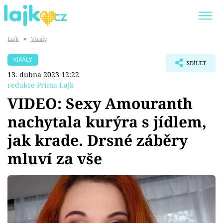
Lajk
■
Virály
Trendy:
KARLOS VÉMOLA
ONLYFANS
VIRÁLY
SDÍLET
SHOPAHOLICADEL
CLASH OF THE STARS
13. dubna 2023 12:22
redakce Prima Lajk
VIDEO: Sexy Amouranth
nachytala kurýra s jídlem,
Témata
jak krade. Drsné záběry
Showbyznys
mluví za vše
Youtubeři
Virály