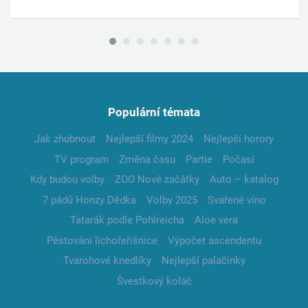
Populární témata
Jak zhubnout
Nejlepší filmy 2024
Nejlepší horory
TV program
Změna času
Partie
Počasí
Kdy budou volby
ZOO Nové začátky
Auto – katalog
7 pádů Honzy Dědka
Volby 2025
Svařené víno
Tatarák podle Pohlreicha
Aloe vera
Pěstování lichořeřišnice
Výpočet ascendentu
Tvarohové knedlíky
Nejlepší palačinky
Švestkový koláč