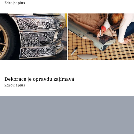
Sex a vztahy
Zdroj: aplus
Videa
Sledujte prima+
Přihlášení
Sledujte nás
Dekorace je opravdu zajímavá
Zdroj: aplus