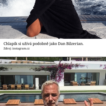
Sex a vztahy
Videa
Sledujte prima+
Přihlášení
Chlapík si užívá podobně jako Dan Bilzerian.
Zdroj: instagram.cz
Sledujte nás